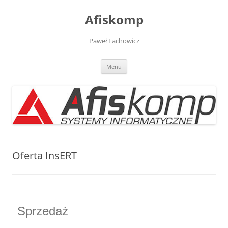
Przejdź
do
Afiskomp
treści
Paweł Lachowicz
Menu
Oferta InsERT
Sprzedaż